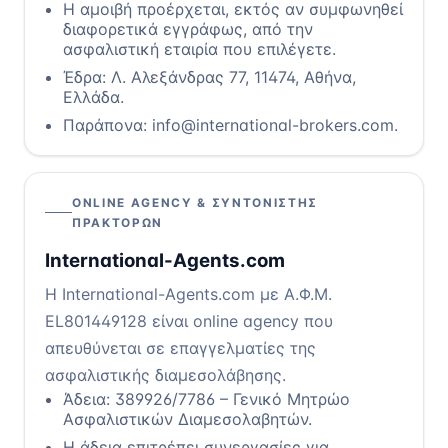
Η αμοιβή προέρχεται, εκτός αν συμφωνηθεί
διαφορετικά εγγράφως, από την
ασφαλιστική εταιρία που επιλέγετε.
Έδρα: Λ. Αλεξάνδρας 77, 11474, Αθήνα,
Ελλάδα.
Παράπονα: info@international-brokers.com.
ONLINE AGENCY & ΣΥΝΤΟΝΙΣΤΉΣ
ΠΡΑΚΤΌΡΩΝ
International-Agents.com
Η International-Agents.com με Α.Φ.Μ.
EL801449128 είναι online agency που
απευθύνεται σε επαγγελματίες της
ασφαλιστικής διαμεσολάβησης.
Άδεια: 389926/7786 – Γενικό Μητρώο
Ασφαλιστικών Διαμεσολαβητών.
Η άδεια επιτρέπει συνεργασίες για