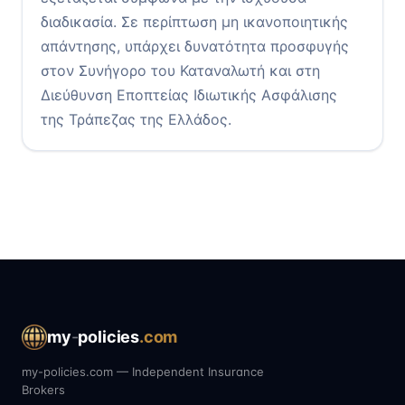
διαδικασία. Σε περίπτωση μη ικανοποιητικής
απάντησης, υπάρχει δυνατότητα προσφυγής
στον Συνήγορο του Καταναλωτή και στη
Διεύθυνση Εποπτείας Ιδιωτικής Ασφάλισης
της Τράπεζας της Ελλάδος.
my
-
policies
.com
my-policies.com — Independent Insurance
Brokers