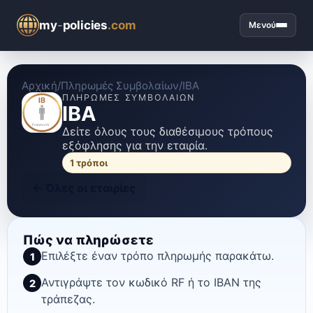
my
-
policies
.com
Μενού
Αρχική
/
Πληρωμές Συμβολαίων
/
IBA
ΠΛΗΡΩΜΈΣ ΣΥΜΒΟΛΑΊΩΝ
IBA
Δείτε όλους τους διαθέσιμους τρόπους
εξόφλησης για την εταιρία.
1
τρόποι
←
Όλες οι εταιρίες
Πώς να πληρώσετε
Επιλέξτε έναν τρόπο πληρωμής παρακάτω.
1
Αντιγράψτε τον κωδικό RF ή το IBAN της
2
τράπεζας.