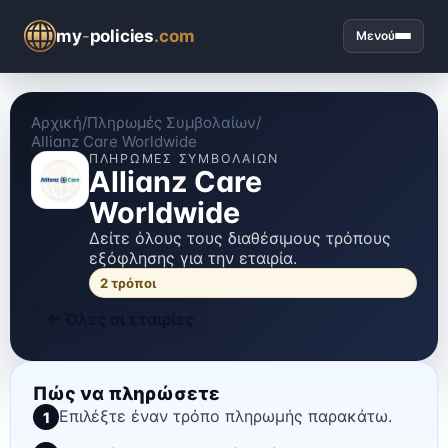
my
-
policies
.com
Μενού
Αρχική
/
Πληρωμές Συμβολαίων
/
Allianz Care Worldwide
ΠΛΗΡΩΜΈΣ ΣΥΜΒΟΛΑΊΩΝ
Allianz Care
Worldwide
Δείτε όλους τους διαθέσιμους τρόπους
εξόφλησης για την εταιρία.
2
τρόποι
←
Όλες οι εταιρίες
Πώς να πληρώσετε
Επιλέξτε έναν τρόπο πληρωμής παρακάτω.
1