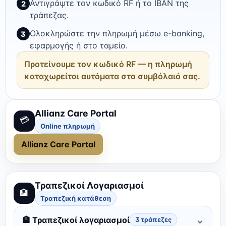
Αντιγράψτε τον κωδικό RF ή το IBAN της
2
τράπεζας.
Ολοκληρώστε την πληρωμή μέσω e-banking,
3
εφαρμογής ή στο ταμείο.
Προτείνουμε τον κωδικό RF — η πληρωμή
καταχωρείται αυτόματα στο συμβόλαιό σας.
Allianz Care Portal
💳
Online πληρωμή
Allianz Care Portal
Τραπεζικοί Λογαριασμοί
🏦
Τραπεζική κατάθεση
⌄
🏦
Τραπεζικοί λογαριασμοί
3
τράπεζες