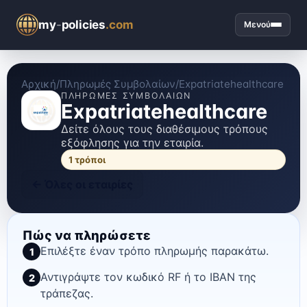
my
-
policies
.com
Μενού
Αρχική
/
Πληρωμές Συμβολαίων
/
Expatriatehealthcare
ΠΛΗΡΩΜΈΣ ΣΥΜΒΟΛΑΊΩΝ
Expatriatehealthcare
Δείτε όλους τους διαθέσιμους τρόπους
εξόφλησης για την εταιρία.
1
τρόποι
←
Όλες οι εταιρίες
Πώς να πληρώσετε
Επιλέξτε έναν τρόπο πληρωμής παρακάτω.
1
Αντιγράψτε τον κωδικό RF ή το IBAN της
2
τράπεζας.