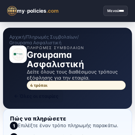
my
-
policies
.com
Μενού
Αρχική
/
Πληρωμές Συμβολαίων
/
Groupama Ασφαλιστική
ΠΛΗΡΩΜΈΣ ΣΥΜΒΟΛΑΊΩΝ
Groupama
Ασφαλιστική
Δείτε όλους τους διαθέσιμους τρόπους
εξόφλησης για την εταιρία.
4
τρόποι
←
Όλες οι εταιρίες
Πώς να πληρώσετε
Επιλέξτε έναν τρόπο πληρωμής παρακάτω.
1