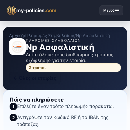
my
-
policies
.com
Μενού
Αρχική
/
Πληρωμές Συμβολαίων
/
Np Ασφαλιστική
ΠΛΗΡΩΜΈΣ ΣΥΜΒΟΛΑΊΩΝ
Np Ασφαλιστική
Δείτε όλους τους διαθέσιμους τρόπους
εξόφλησης για την εταιρία.
3
τρόποι
←
Όλες οι εταιρίες
Πώς να πληρώσετε
Επιλέξτε έναν τρόπο πληρωμής παρακάτω.
1
Αντιγράψτε τον κωδικό RF ή το IBAN της
2
τράπεζας.